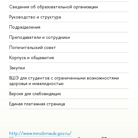
Сведения об образовательной организации
М
Руководство и структура
М
Подразделения
Д
Преподаватели и сотрудники
О
Попечительский совет
П
Корпуса и общежития
П
Закупки
Д
ВШЭ для студентов с ограниченными возможностями
Д
здоровья и инвалидностью
А
Версия для слабовидящих
О
Единая платежная страница
http://www.minobrnauki.gov.ru/