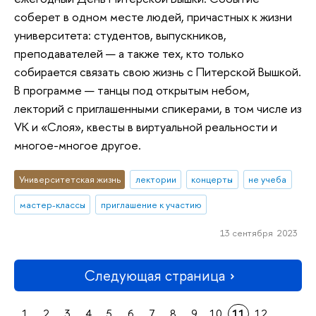
соберет в одном месте людей, причастных к жизни
университета: студентов, выпускников,
преподавателей — а также тех, кто только
собирается связать свою жизнь с Питерской Вышкой.
В программе — танцы под открытым небом,
лекторий с приглашенными спикерами, в том числе из
VK и «Слоя», квесты в виртуальной реальности и
многое-многое другое.
Университетская жизнь
лектории
концерты
не учеба
мастер-классы
приглашение к участию
13 сентября 2023
Следующая страница
1
2
3
4
5
6
7
8
9
10
11
12