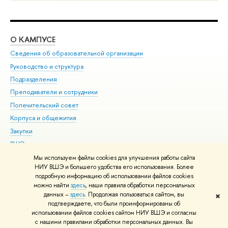
О КАМПУСЕ
ОБ
Сведения об образовательной организации
Мер
Руководство и структура
Мер
Подразделения
Дов
Преподаватели и сотрудники
Ол
Попечительский совет
При
Корпуса и общежития
При
Закупки
Ди
ВШЭ для студентов с ограниченными возможностями
До
здоровья и инвалидностью
Ас
Мы используем файлы cookies для улучшения работы сайта
Версия для слабовидящих
НИУ ВШЭ и большего удобства его использования. Более
Обр
подробную информацию об использовании файлов cookies
Единая платежная страница
можно найти
здесь
, наши правила обработки персональных
данных –
здесь
. Продолжая пользоваться сайтом, вы
✖
Редактору
подтверждаете, что были проинформированы об
© НИУ ВШЭ 1993–2026
Адреса и контакты
Условия использования
использовании файлов cookies сайтом НИУ ВШЭ и согласны
с нашими правилами обработки персональных данных. Вы
материалов
Политика конфиденциальности
Карта сайта