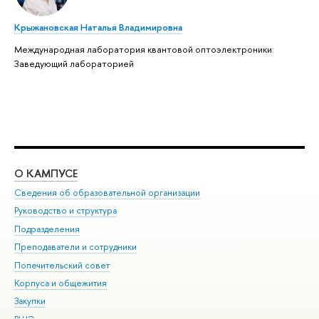
Крыжановская Наталья Владимировна
Международная лаборатория квантовой оптоэлектроники:
Заведующий лабораторией
О КАМПУСЕ
ОБ
Сведения об образовательной организации
Мер
Руководство и структура
Мер
Подразделения
Дов
Преподаватели и сотрудники
Ол
Попечительский совет
При
Корпуса и общежития
При
Закупки
Ди