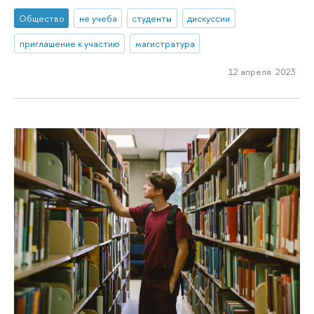
Общество
не учеба
студенты
дискуссии
приглашение к участию
магистратура
12 апреля 2023