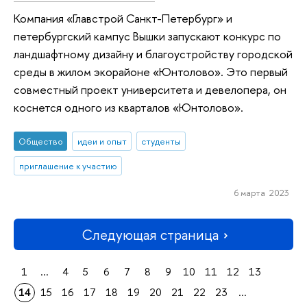
Компания «Главстрой Санкт-Петербург» и
петербургский кампус Вышки запускают конкурс по
ландшафтному дизайну и благоустройству городской
среды в жилом экорайоне «Юнтолово». Это первый
совместный проект университета и девелопера, он
коснется одного из кварталов «Юнтолово».
Общество
идеи и опыт
студенты
приглашение к участию
6 марта 2023
Следующая страница
1
...
4
5
6
7
8
9
10
11
12
13
14
15
16
17
18
19
20
21
22
23
...