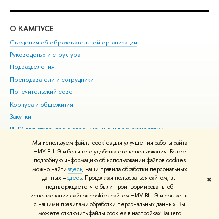
О КАМПУСЕ
ОБ
Сведения об образовательной организации
Мер
Руководство и структура
Мер
Подразделения
Дов
Преподаватели и сотрудники
Ол
Попечительский совет
При
Корпуса и общежития
При
Закупки
Ди
ВШЭ для студентов с ограниченными возможностями
До
здоровья и инвалидностью
Ас
Мы используем файлы cookies для улучшения работы сайта
Версия для слабовидящих
НИУ ВШЭ и большего удобства его использования. Более
Обр
подробную информацию об использовании файлов cookies
Единая платежная страница
можно найти
здесь
, наши правила обработки персональных
данных –
здесь
. Продолжая пользоваться сайтом, вы
✖
Редактору
подтверждаете, что были проинформированы об
© НИУ ВШЭ 1993–2026
Адреса и контакты
Условия использования
использовании файлов cookies сайтом НИУ ВШЭ и согласны
материалов
с нашими правилами обработки персональных данных. Вы
Политика конфиденциальности
Карта сайта
можете отключить файлы cookies в настройках Вашего
Шрифты HSE Sans и HSE Slab разработаны в
Школе дизайна НИУ ВШЭ