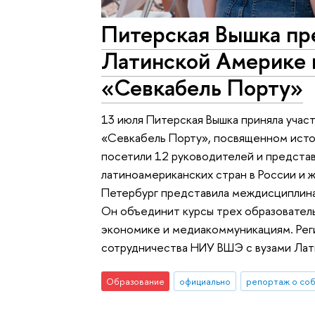
Питерская Вышка пре
Латинской Америке 
«Севкабель Порту»
13 июля Питерская Вышка приняла учас
«Севкабель Порту», посвященном истор
посетили 12 руководителей и предста
латиноамериканских стран в России и
Петербург представила междисциплина
Он объединит курсы трех образователь
экономике и медиакоммуникациям. Рег
сотрудничества НИУ ВШЭ с вузами Лат
Образование
официально
репортаж о со