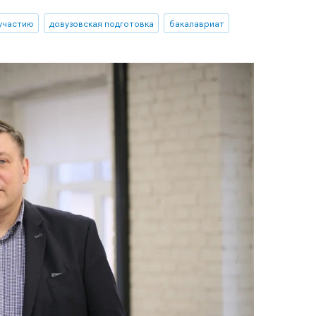
 участию
довузовская подготовка
бакалавриат