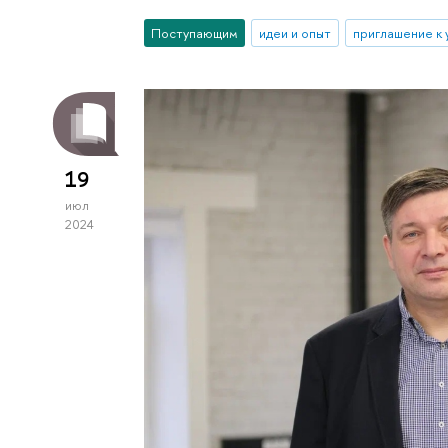
Поступающим
идеи и опыт
приглашение к
19
июл
2024