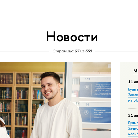
Новости
Страница 97 из 558
М
11 ав
Будь 
Закл
на о
21 ав
Будь 
Зачи
маги