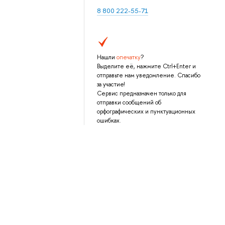
8 800 222-55-71
Нашли
опечатку
?
Выделите её, нажмите Ctrl+Enter и
отправьте нам уведомление. Спасибо
за участие!
Сервис предназначен только для
отправки сообщений об
орфографических и пунктуационных
ошибках.