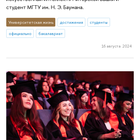
студент МГТУ им. Н. Э. Баумана.
Университетская жизнь
достижения
студенты
официально
бакалавриат
16 августа 2024