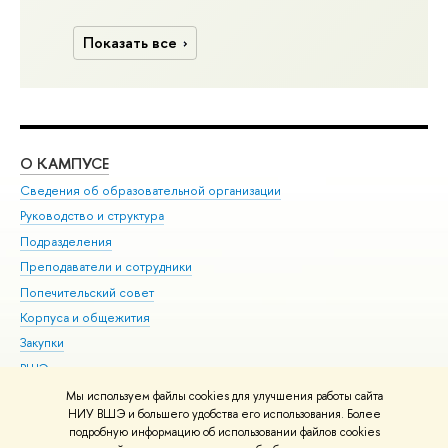
Показать все
О КАМПУСЕ
ОБ
Сведения об образовательной организации
Мер
Руководство и структура
Мер
Подразделения
Дов
Преподаватели и сотрудники
Ол
Попечительский совет
При
Корпуса и общежития
При
Закупки
Ди
ВШЭ для студентов с ограниченными возможностями
До
здоровья и инвалидностью
Ас
Мы используем файлы cookies для улучшения работы сайта
Версия для слабовидящих
НИУ ВШЭ и большего удобства его использования. Более
Обр
подробную информацию об использовании файлов cookies
Единая платежная страница