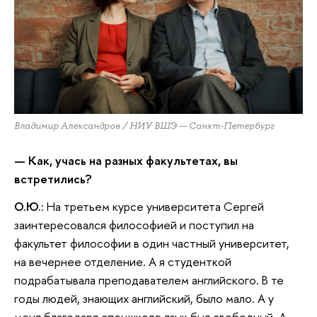
Владимир Александров / НИУ ВШЭ — Санкт-Петербург
— Как, учась на разных факультетах, вы
встретились?
О.Ю.
: На третьем курсе университета Сергей
заинтересовался философией и поступил на
факультет философии в один частный университет,
на вечернее отделение. А я студенткой
подрабатывала преподавателем английского. В те
годы людей, знающих английский, было мало. А у
меня благодаря спецшколе язык был свободный. А