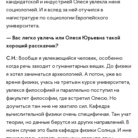
кандидатской и индустрией Олеся увлекла меня
социологией. И я вслед за ней отучился в
магистратуре по социологии Европейского
университета.
— Вас легко увлечь или Олеся Юрьевна такой
хороший рассказчик?
С.Н.
: Вообще я увлекающийся человек, особенно
когда речь заходит о гуманитарных вещах. До физики
я хотел заниматься археологией. А потом, уже во
время физики, учась на третьем курсе университета,
увлекся философией и параллельно поступил на
факультет философии, где встретил Олесю. Но
доучиться там мне не хватило сил. Кафедра
вычислительной физики очень специфичная. Там учат
теории, но данные берутся из других направлений. В
моем случае это была кафедра физики Солнца. И мне
приходилось сдавать экзамены сразу по двум