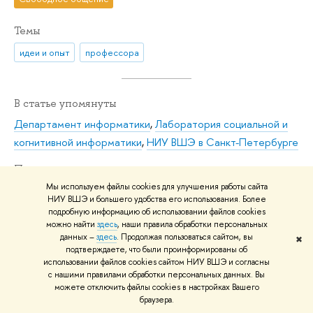
Темы
идеи и опыт
профессора
В статье упомянуты
Департамент информатики
,
Лаборатория социальной и
когнитивной информатики
,
НИУ ВШЭ в Санкт-Петербурге
Персоны
Мы используем файлы cookies для улучшения работы сайта
НИУ ВШЭ и большего удобства его использования. Более
подробную информацию об использовании файлов cookies
можно найти
здесь
, наши правила обработки персональных
данных –
здесь
. Продолжая пользоваться сайтом, вы
✖
Кольцов Сергей Николаевич
подтверждаете, что были проинформированы об
использовании файлов cookies сайтом НИУ ВШЭ и согласны
Департамент информатики: Профессор
с нашими правилами обработки персональных данных. Вы
можете отключить файлы cookies в настройках Вашего
браузера.