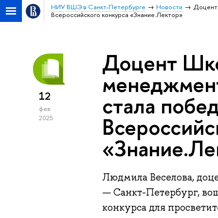
НИУ ВШЭ в Санкт-Петербурге
Новости
Доцент 
Всероссийского конкурса «Знание.Лектор»
Доцент Шко
менеджмен
12
стала побе
фев
Всероссийс
2025
«Знание.Ле
Людмила Веселова, до
— Санкт-Петербург, вош
конкурса для просветит