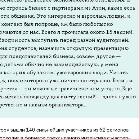
мо строить бизнес с партнерами из Азии, какие есть
сти общения. Это интересно и взрослым людям, и
 контент был попроще, им было любопытно
чаются от нас. Всего я прочитала около 15 лекций.
ходимость выступать перед разной аудиторией.
оих студентов, назначить открытую презентацию
для представителей бизнеса, совсем другое —
 с детьми обычно не взаимодействую, у меня
а которых обучаются уже взрослые люди. Читать
ж, после которого уже ничего не страшно. Если ты
ростка — ты можешь справиться с чем угодно. Еще
ь искать площадку для выступлений — здесь нужно
рство, но и навыки организатора.
тор» вышли 140 сильнейших участников из 52 регионов
проходил в формате трехдневного интенсива с мастер-