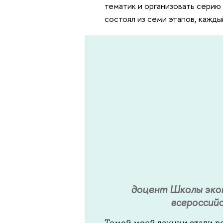
тематик и организовать серию
состоял из семи этапов, кажды
доцент Школы эко
всероссий
Темой моей лекции стали р