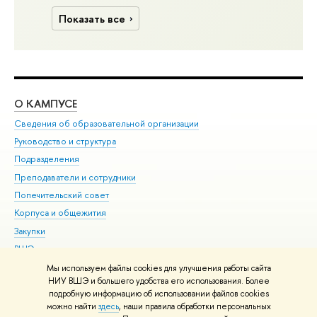
Показать все
О КАМПУСЕ
ОБ
Сведения об образовательной организации
Мер
Руководство и структура
Мер
Подразделения
Дов
Преподаватели и сотрудники
Ол
Попечительский совет
При
Корпуса и общежития
При
Закупки
Ди
ВШЭ для студентов с ограниченными возможностями
До
здоровья и инвалидностью
Ас
Мы используем файлы cookies для улучшения работы сайта
Версия для слабовидящих
НИУ ВШЭ и большего удобства его использования. Более
Обр
подробную информацию об использовании файлов cookies
Единая платежная страница
можно найти
здесь
, наши правила обработки персональных