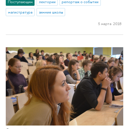
Поступающим
лектории
репортаж о событии
магистратура
зимние школы
5 марта 2018