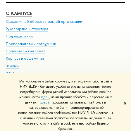
О КАМПУСЕ
ОБ
Сведения об образовательной организации
Мер
Руководство и структура
Мер
Подразделения
Дов
Преподаватели и сотрудники
Ол
Попечительский совет
При
Корпуса и общежития
При
Закупки
Ди
ВШЭ для студентов с ограниченными возможностями
До
здоровья и инвалидностью
Ас
Мы используем файлы cookies для улучшения работы сайта
Версия для слабовидящих
НИУ ВШЭ и большего удобства его использования. Более
Обр
подробную информацию об использовании файлов cookies
Единая платежная страница
можно найти
здесь
, наши правила обработки персональных
данных –
здесь
. Продолжая пользоваться сайтом, вы
✖
Редактору
подтверждаете, что были проинформированы об
© НИУ ВШЭ 1993–2026
Адреса и контакты
Условия использования
использовании файлов cookies сайтом НИУ ВШЭ и согласны
с нашими правилами обработки персональных данных. Вы
материалов
Политика конфиденциальности
Карта сайта
можете отключить файлы cookies в настройках Вашего
Шрифты HSE Sans и HSE Slab разработаны в
Школе дизайна НИУ ВШЭ
браузера.