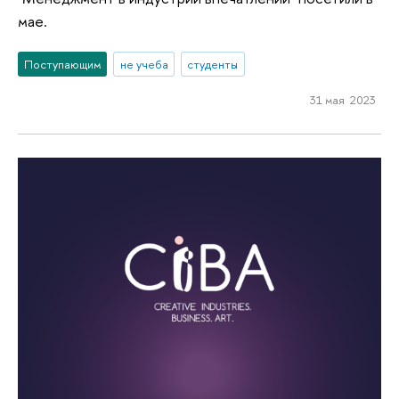
мае.
Поступающим
не учеба
студенты
31 мая 2023