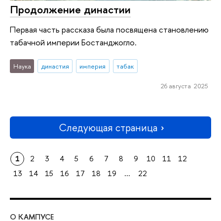
Продолжение династии
Первая часть рассказа была посвящена становлению
табачной империи Бостанджогло.
Наука
династия
империя
табак
26 августа 2025
Следующая страница
1
2
3
4
5
6
7
8
9
10
11
12
13
14
15
16
17
18
19
...
22
О КАМПУСЕ
ОБ