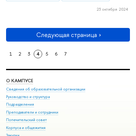
23 октября 2024
Следующая страница
1
2
3
4
5
6
7
О КАМПУСЕ
ОБ
Сведения об образовательной организации
Мер
Руководство и структура
Мер
Подразделения
Дов
Преподаватели и сотрудники
Ол
Попечительский совет
При
Корпуса и общежития
При
Закупки
Ди