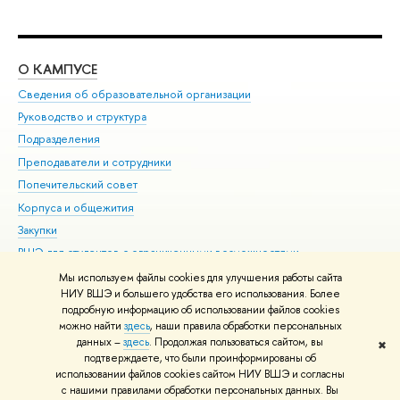
О КАМПУСЕ
ОБ
Сведения об образовательной организации
Мер
Руководство и структура
Мер
Подразделения
Дов
Преподаватели и сотрудники
Ол
Попечительский совет
При
Корпуса и общежития
При
Закупки
Ди
ВШЭ для студентов с ограниченными возможностями
До
здоровья и инвалидностью
Ас
Мы используем файлы cookies для улучшения работы сайта
Версия для слабовидящих
НИУ ВШЭ и большего удобства его использования. Более
Обр
подробную информацию об использовании файлов cookies
Единая платежная страница
можно найти
здесь
, наши правила обработки персональных
данных –
здесь
. Продолжая пользоваться сайтом, вы
✖
Редактору
подтверждаете, что были проинформированы об
© НИУ ВШЭ 1993–2026
Адреса и контакты
Условия использования
использовании файлов cookies сайтом НИУ ВШЭ и согласны
с нашими правилами обработки персональных данных. Вы
материалов
Политика конфиденциальности
Карта сайта