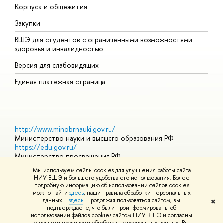
Корпуса и общежития
П
Закупки
Д
ВШЭ для студентов с ограниченными возможностями
Д
здоровья и инвалидностью
А
Версия для слабовидящих
О
Единая платежная страница
http://www.minobrnauki.gov.ru/
Министерство науки и высшего образования РФ
https://edu.gov.ru/
Министерство просвещения РФ
https://elearning.hse.ru/mooc
Мы используем файлы cookies для улучшения работы сайта
Массовые открытые онлайн-курсы
НИУ ВШЭ и большего удобства его использования. Более
подробную информацию об использовании файлов cookies
можно найти
здесь
, наши правила обработки персональных
данных –
здесь
. Продолжая пользоваться сайтом, вы
✖
© НИУ ВШЭ 1993–2026
Адреса и контакты
Условия
подтверждаете, что были проинформированы об
использования материалов
Политика конфиденциальности
Карта
использовании файлов cookies сайтом НИУ ВШЭ и согласны
сайта
с нашими правилами обработки персональных данных. Вы