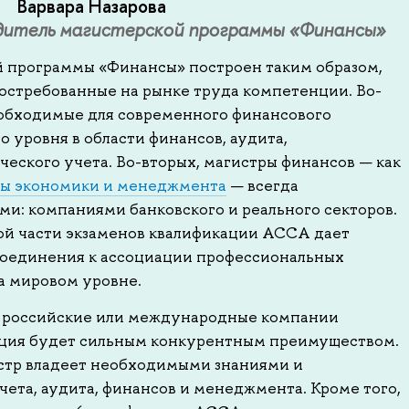
Варвара Назарова
дитель магистерской программы «Финансы»
 программы «Финансы» построен таким образом,
остребованные на рынке труда компетенции. Во-
еобходимые для современного финансового
уровня в области финансов, аудита,
еского учета. Во-вторых, магистры финансов — как
ы экономики и менеджмента
— всегда
ми: компаниями банковского и реального секторов.
шой части экзаменов квалификации ACCA дает
соединения к ассоциации профессиональных
а мировом уровне.
в российские или международные компании
ция будет сильным конкурентным преимуществом.
гистр владеет необходимыми знаниями и
ета, аудита, финансов и менеджмента. Кроме того,