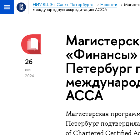
НИУ ВШЭ в Санкт-Петербурге
Новости
Магист
международную аккредитацию ACCA
Магистерск
«Финансы»
26
Петербург 
июн
междунаро
2024
ACCA
Магистерская програм
Петербург подтвердила
of Chartered Certified 