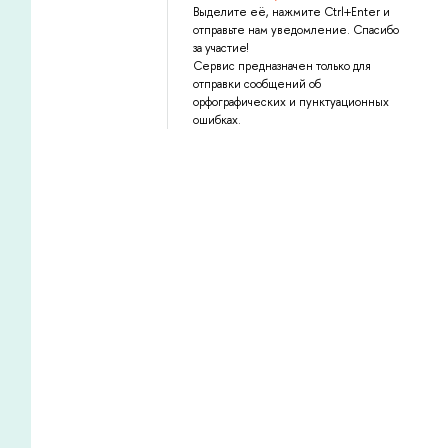
Выделите её, нажмите Ctrl+Enter и
отправьте нам уведомление. Спасибо
за участие!
Сервис предназначен только для
отправки сообщений об
орфографических и пунктуационных
ошибках.