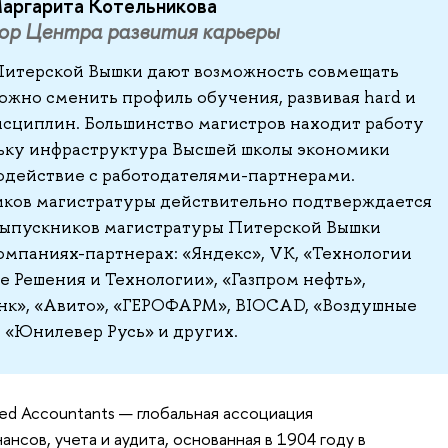
аргарита Котельникова
ор Центра развития карьеры
итерской Вышки дают возможность совмещать
можно сменить профиль обучения, развивая hard и
я дисциплин. Большинство магистров находит работу
льку инфраструктура Высшей школы экономики
одействие с работодателями-партнерами.
иков магистратуры действительно подтверждается
 выпускников магистратуры Питерской Вышки
омпаниях-партнерах: «Яндекс», VK, «Технологии
ые Решения и Технологии», «Газпром нефть»,
Банк», «Авито», «ГЕРОФАРМ», BIOCAD, «Воздушные
 «Юнилевер Русь» и других.
fied Accountants — глобальная ассоциация
нсов, учета и аудита, основанная в 1904 году в