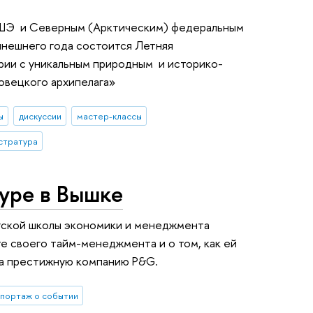
ВШЭ и Северным (Арктическим) федеральным
ынешнего года состоится Летняя
рии с уникальным природным и историко-
овецкого архипелага»
ы
дискуссии
мастер-классы
стратура
туре в Вышке
ргской школы экономики и менеджмента
те своего тайм-менеджмента и о том, как ей
ьма престижную компанию P&G.
портаж о событии