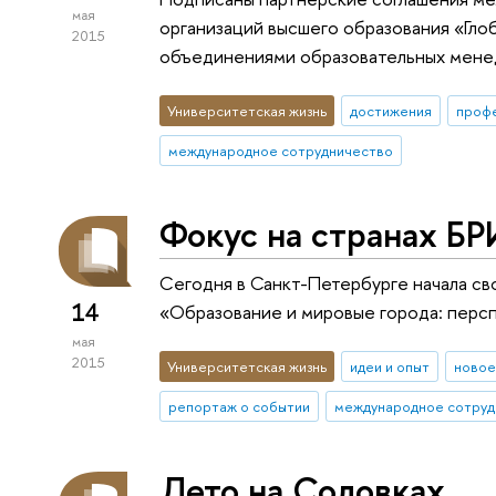
мая
организаций высшего образования «Гло
2015
объединениями образовательных мене
Университетская жизнь
достижения
проф
международное сотрудничество
Фокус на странах Б
Сегодня в Санкт-Петербурге начала с
14
«Образование и мировые города: перс
мая
2015
Университетская жизнь
идеи и опыт
новое
репортаж о событии
международное сотруд
Лето на Соловках