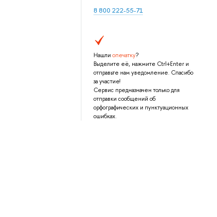
8 800 222-55-71
Нашли
опечатку
?
Выделите её, нажмите Ctrl+Enter и
отправьте нам уведомление. Спасибо
за участие!
Сервис предназначен только для
отправки сообщений об
орфографических и пунктуационных
ошибках.