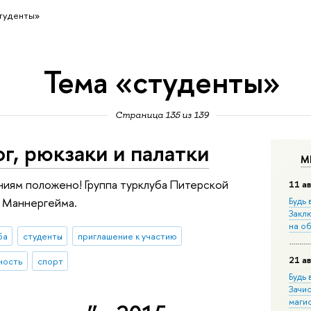
туденты»
Тема «студенты»
Страница 135 из 139
г, рюкзаки и палатки
М
иям положено! Группа турклуба Питерской
11 ав
и Маннергейма.
Будь 
Закл
на о
ба
студенты
приглашение к участию
21 ав
ность
спорт
Будь 
Зачи
маги