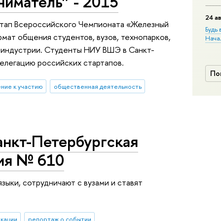
иматель” - 2015
24 ав
этап Всероссийского Чемпионата «Железный
Будь 
мат общения студентов, вузов, технопарков,
Нача
 индустрии. Студенты НИУ ВШЭ в Санкт-
делегацию российских стартапов.
По
ние к участию
общественная деятельность
анкт-Петербургская
зия № 610
языки, сотрудничают с вузами и ставят
икации
репортаж о событии