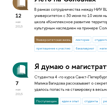
В рамках сотрудничества между НИУ 
12
университетом с 30 июня по 10 июля н
школа «Комплексное развитие террито
мая
2015
культурным наследием на примере Сол
Университетская жизнь
лектории
студент
приглашение к участию
бакалавриат
маги
Я думаю о магистра
Студентка 4 -го курса Санкт-Петербу
7
Малика Вагидова рассказывает о секре
удалось попасть на стажировку в вес
мая
2015
Поступающим
идеи и опыт
студенты
ре