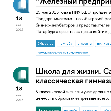
“Железный предприн
25 мая 2015 года в НИУ ВШЭ пройдет 
18
Предприниматель» - новый игровой фор
бизнес-инкубаторов и представителей
мая
2015
Петербурге сразятся за право войти в 
Общество
не учеба
студенты
приглаше
международное сотрудничество
Школа для жизни. С
классическая гимна
18
В классической гимназии учат древние 
мая
ценность образования превыше всего.
2015
Поступающим
не учеба
студенты
публ