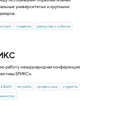
бальные университеты» и крупными
джеров.
ессора
студенты
репортаж о событии
РИКС
вою работу международная конференция
пективы БРИКС».
 в ВШЭ
не учеба
профессора
студенты
ничество