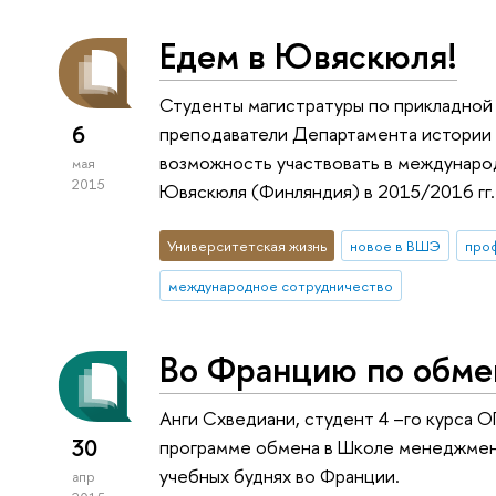
Едем в Ювяскюля!
Студенты магистратуры по прикладной
6
преподаватели Департамента истории
возможность участвовать в междунаро
мая
2015
Ювяскюля (Финляндия) в 2015/2016 гг.
Университетская жизнь
новое в ВШЭ
про
международное сотрудничество
Во Францию по обме
Анги Схведиани, студент 4 –го курса 
30
программе обмена в Школе менеджмента
учебных буднях во Франции.
апр