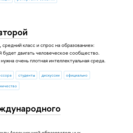
второй
, средний класс и спрос на образование»:
й будет двигать человеческое сообщество.
 нужна очень плотная интеллектуальная среда.
ессора
студенты
дискуссии
официально
ничество
еждународного
ежду Ассоциацией образовательных