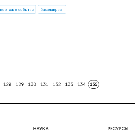
портаж о событии
бакалавриат
128
129
130
131
132
133
134
135
НАУКА
РЕСУРСЫ