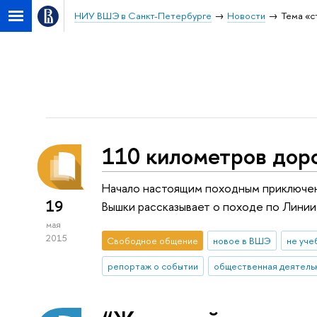
НИУ ВШЭ в Санкт-Петербурге
Новости
Тема «с
110 километров доро
Начало настоящим походным приключен
19
Вышки рассказывает о походе по Лини
мая
2015
Свободное общение
новое в ВШЭ
не уче
репортаж о событии
общественная деятель