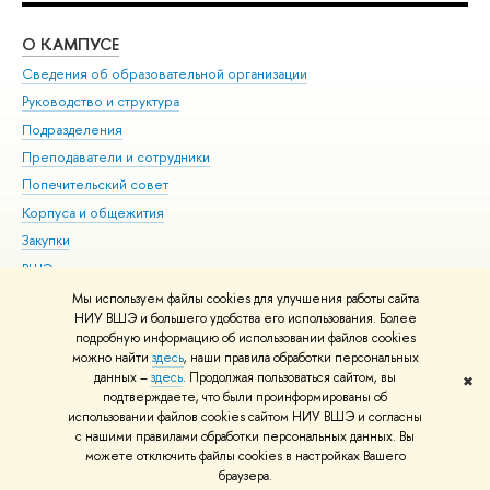
О КАМПУСЕ
ОБ
Сведения об образовательной организации
Мер
Руководство и структура
Мер
Подразделения
Дов
Преподаватели и сотрудники
Ол
Попечительский совет
При
Корпуса и общежития
При
Закупки
Ди
ВШЭ для студентов с ограниченными возможностями
До
здоровья и инвалидностью
Ас
Мы используем файлы cookies для улучшения работы сайта
Версия для слабовидящих
НИУ ВШЭ и большего удобства его использования. Более
Обр
подробную информацию об использовании файлов cookies
Единая платежная страница
можно найти
здесь
, наши правила обработки персональных
данных –
здесь
. Продолжая пользоваться сайтом, вы
✖
Редактору
подтверждаете, что были проинформированы об
© НИУ ВШЭ 1993–2026
Адреса и контакты
Условия использования
использовании файлов cookies сайтом НИУ ВШЭ и согласны
с нашими правилами обработки персональных данных. Вы
материалов
Политика конфиденциальности
Карта сайта
можете отключить файлы cookies в настройках Вашего
Шрифты HSE Sans и HSE Slab разработаны в
Школе дизайна НИУ ВШЭ
браузера.