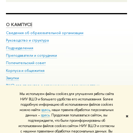
О КАМПУСЕ
ОБ
Сведения об образовательной организации
Мер
Руководство и структура
Мер
Подразделения
Дов
Преподаватели и сотрудники
Ол
Попечительский совет
При
Корпуса и общежития
При
Закупки
Ди
ВШЭ для студентов с ограниченными возможностями
До
здоровья и инвалидностью
Ас
Мы используем файлы cookies для улучшения работы сайта
Версия для слабовидящих
НИУ ВШЭ и большего удобства его использования. Более
Обр
подробную информацию об использовании файлов cookies
Единая платежная страница
можно найти
здесь
, наши правила обработки персональных
данных –
здесь
. Продолжая пользоваться сайтом, вы
✖
Редактору
подтверждаете, что были проинформированы об
© НИУ ВШЭ 1993–2026
Адреса и контакты
Условия использования
использовании файлов cookies сайтом НИУ ВШЭ и согласны
с нашими правилами обработки персональных данных. Вы
материалов
Политика конфиденциальности
Карта сайта