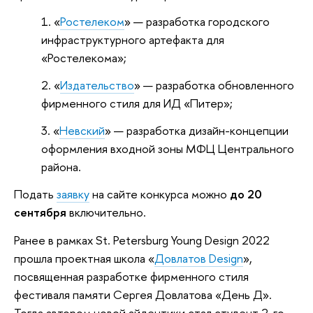
«
Ростелеком
» — разработка городского
инфраструктурного артефакта для
«Ростелекома»;
«
Издательство
» — разработка обновленного
фирменного стиля для ИД «Питер»;
«
Невский
» — разработка дизайн-концепции
оформления входной зоны МФЦ Центрального
района.
Подать
заявку
на сайте конкурса можно
до 20
сентября
включительно.
Ранее в рамках St. Petersburg Young Design 2022
прошла проектная школа «
Довлатов Design
»,
посвященная разработке фирменного стиля
фестиваля памяти Сергея Довлатова «День Д».
Тогда автором новой айдентики стал студент 2-го