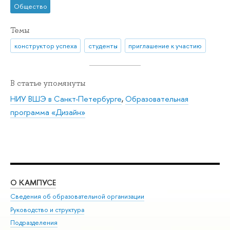
Общество
Темы
конструктор успеха
студенты
приглашение к участию
В статье упомянуты
НИУ ВШЭ в Санкт-Петербурге
,
Образовательная
программа «Дизайн»
О КАМПУСЕ
ОБ
Сведения об образовательной организации
Мер
Руководство и структура
Мер
Подразделения
Дов