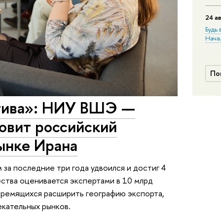
24 ав
Будь 
Нача
По
ктива»: НИУ ВШЭ —
овит российский
рынке Ирана
за последние три года удвоился и достиг 4
ества оценивается экспертами в 10 млрд
тремящихся расширить географию экспорта,
екательных рынков.