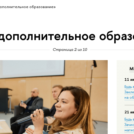
ополнительное образование»
дополнительное образ
Страница 2 из 10
М
11 ав
Будь 
Закл
на о
21 ав
Будь 
Зачи
маги