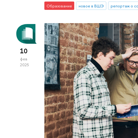
Образование
новое в ВШЭ
репортаж о с
10
фев
2025