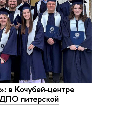
»: в Кочубей-центре
ИДПО питерской