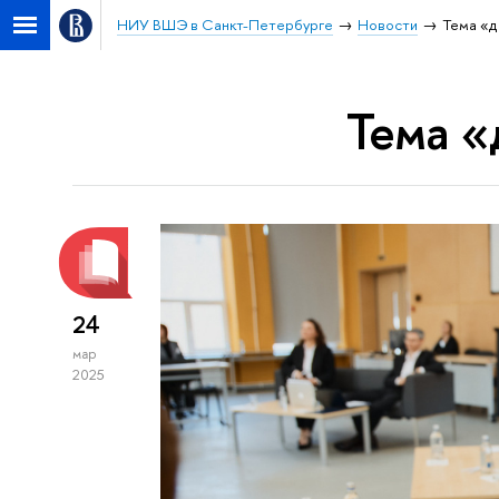
НИУ ВШЭ в Санкт-Петербурге
Новости
Тема «д
Тема «
24
мар
2025