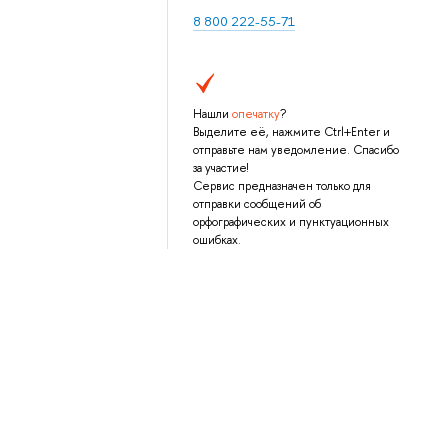
8 800 222-55-71
Нашли
опечатку
?
Выделите её, нажмите Ctrl+Enter и
отправьте нам уведомление. Спасибо
за участие!
Сервис предназначен только для
отправки сообщений об
орфографических и пунктуационных
ошибках.