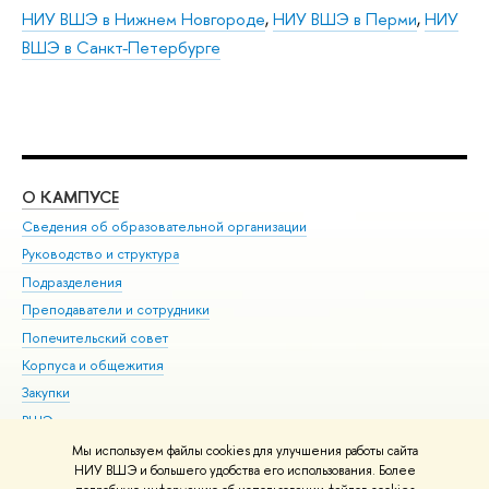
НИУ ВШЭ в Нижнем Новгороде
,
НИУ ВШЭ в Перми
,
НИУ
ВШЭ в Санкт-Петербурге
О КАМПУСЕ
ОБ
Сведения об образовательной организации
Мер
Руководство и структура
Мер
Подразделения
Дов
Преподаватели и сотрудники
Ол
Попечительский совет
При
Корпуса и общежития
При
Закупки
Ди
ВШЭ для студентов с ограниченными возможностями
До
здоровья и инвалидностью
Ас
Мы используем файлы cookies для улучшения работы сайта
Версия для слабовидящих
НИУ ВШЭ и большего удобства его использования. Более
Обр