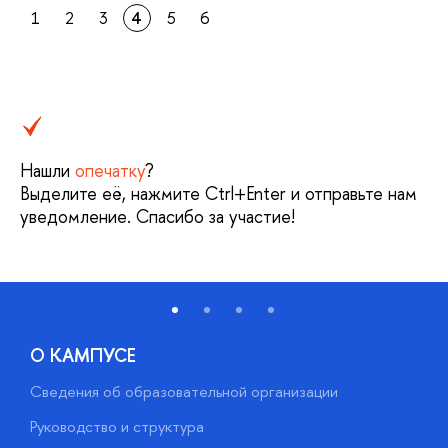
1
2
3
4
5
6
Нашли
опечатку
?
Выделите её, нажмите Ctrl+Enter и отправьте нам
уведомление. Спасибо за участие!
О КАМПУСЕ
Сведения об образовательной организации
М
Руководство и структура
М