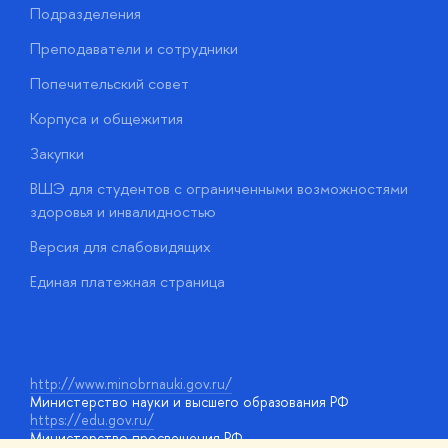
Подразделения
Д
Преподаватели и сотрудники
О
Попечительский совет
П
Корпуса и общежития
П
Закупки
Д
ВШЭ для студентов с ограниченными возможностями
Д
здоровья и инвалидностью
А
Версия для слабовидящих
О
Единая платежная страница
у
http://www.minobrnauki.gov.ru/
Министерство науки и высшего образования РФ
https://edu.gov.ru/
Министерство просвещения РФ