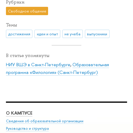
Рубрики
Свободное общение
Темы
достижения
идеи и опыт
не учеба
выпускники
В статье упомянуты
НИУ ВШЭ в Санкт-Петербурге
,
Образовательная
программа «Филология» (Санкт-Петербург)
О КАМПУСЕ
ОБ
Сведения об образовательной организации
Мер
Руководство и структура
Мер