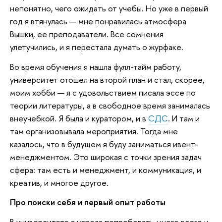
непонятно, чего ожидать от учебы. Но уже в первый
год я втянулась — мне понравилась атмосфера
Вышки, ее преподаватели. Все сомнения
улетучились, и я перестала думать о журфаке.
Во время обучения я нашла фулл-тайм работу,
университет отошел на второй план и стал, скорее,
моим хобби — я с удовольствием писала эссе по
теории литературы, а в свободное время занималась
внеучебкой. Я была и куратором, и в
СДС
. И там и
там организовывала мероприятия. Тогда мне
казалось, что в будущем я буду заниматься ивент-
менеджментом. Это широкая с точки зрения задач
сфера: там есть и менеджмент, и коммуникация, и
креатив, и многое другое.
Про поиски себя и первый опыт работы
В университете я успела попробовать много всего и