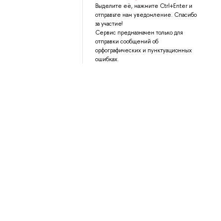
Выделите её, нажмите Ctrl+Enter и
отправьте нам уведомление. Спасибо
за участие!
Сервис предназначен только для
отправки сообщений об
орфографических и пунктуационных
ошибках.