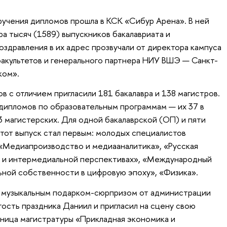
учения дипломов прошла в КСК «Сибур Арена». В ней
а тысяч (1589) выпускников бакалавриата и
оздравления в их адрес прозвучали от директора кампуса
акультетов и генерального партнера НИУ ВШЭ — Санкт-
ком».
в с отличием пригласили 181 бакалавра и 138 магистров.
дипломов по образовательным программам — их 37 в
23 магистерских. Для одной бакалаврской (ОП) и пяти
тот выпуск стал первым: молодых специалистов
«Медиапроизводство и медиааналитика», «Русская
ой и интермедиальной перспективах», «Международный
ьной собственности в цифровую эпоху», «Физика».
л музыкальным подарком-сюрпризом от администрации
гость праздника Даниил и пригласил на сцену свою
кница магистратуры «Прикладная экономика и