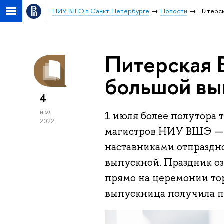
НИУ ВШЭ в Санкт-Петербурге
Новости
Питерск
Питерская 
большой вы
4
июл
1 июля более полутора 
2022
магистров НИУ ВШЭ — 
наставниками отпраздн
выпускной. Праздник о
прямо на церемонии то
выпускница получила п