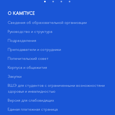
О КАМПУСЕ
Сведения об образовательной организации
М
Руководство и структура
М
Подразделения
Д
Преподаватели и сотрудники
О
Попечительский совет
П
Корпуса и общежития
П
Закупки
Д
ВШЭ для студентов с ограниченными возможностями
Д
здоровья и инвалидностью
А
Версия для слабовидящих
О
Единая платежная страница
у