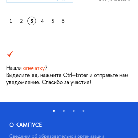
1
2
3
4
5
6
Нашли
опечатку
?
Выделите её, нажмите Ctrl+Enter и отправьте нам
уведомление. Спасибо за участие!
О КАМПУСЕ
Сведения об образовательной организации
М