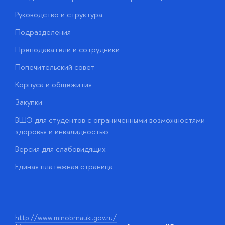
Руководство и структура
М
Подразделения
Д
Преподаватели и сотрудники
О
Попечительский совет
П
Корпуса и общежития
П
Закупки
Д
ВШЭ для студентов с ограниченными возможностями
Д
здоровья и инвалидностью
А
Версия для слабовидящих
О
Единая платежная страница
у
http://www.minobrnauki.gov.ru/