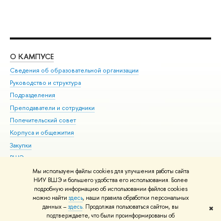
О КАМПУСЕ
ОБ
Сведения об образовательной организации
Мер
Руководство и структура
Мер
Подразделения
Дов
Преподаватели и сотрудники
Ол
Попечительский совет
При
Корпуса и общежития
При
Закупки
Ди
ВШЭ для студентов с ограниченными возможностями
До
здоровья и инвалидностью
Ас
Мы используем файлы cookies для улучшения работы сайта
Версия для слабовидящих
НИУ ВШЭ и большего удобства его использования. Более
Обр
подробную информацию об использовании файлов cookies
Единая платежная страница
можно найти
здесь
, наши правила обработки персональных
данных –
здесь
. Продолжая пользоваться сайтом, вы
✖
Редактору
подтверждаете, что были проинформированы об