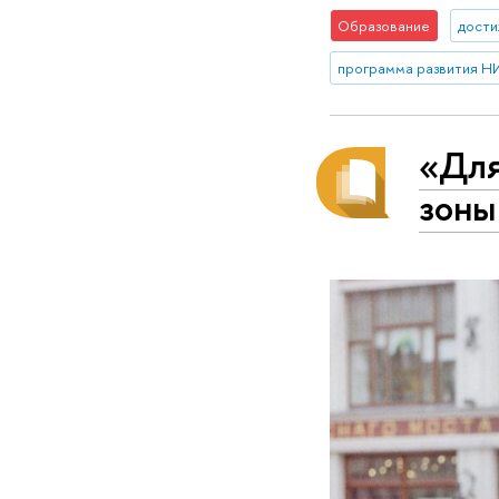
Образование
дост
программа развития 
«Для
зоны