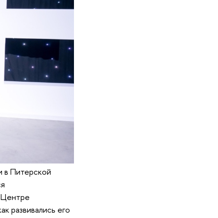
и в Питерской
ся
 Центре
как развивались его