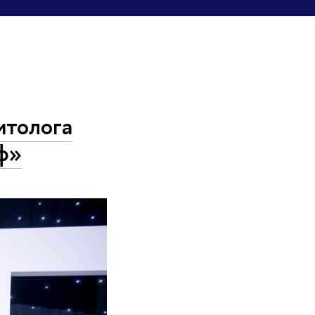
итолога
ф»