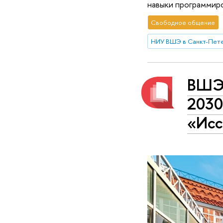
навыки программиро
Свободное общение
НИУ ВШЭ в Санкт-Пет
ВШЭ 
2030
«Исс