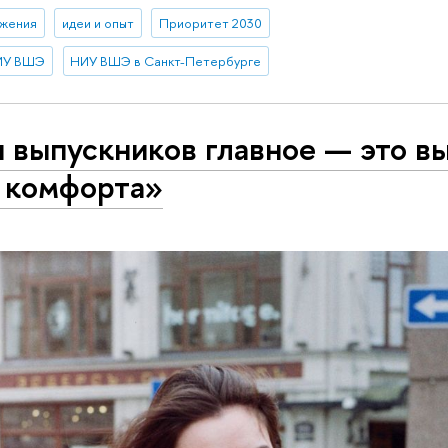
ижения
идеи и опыт
Приоритет 2030
НИУ ВШЭ
НИУ ВШЭ в Санкт-Петербурге
 выпускников главное — это вы
 комфорта»