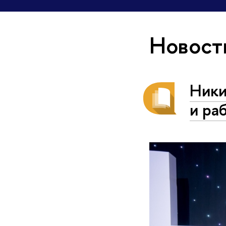
Новост
Ники
и ра