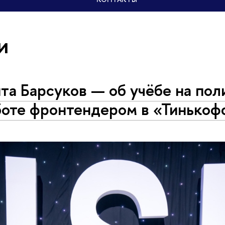
и
та Барсуков — об учёбе на пол
боте фронтендером в «Тинькоф