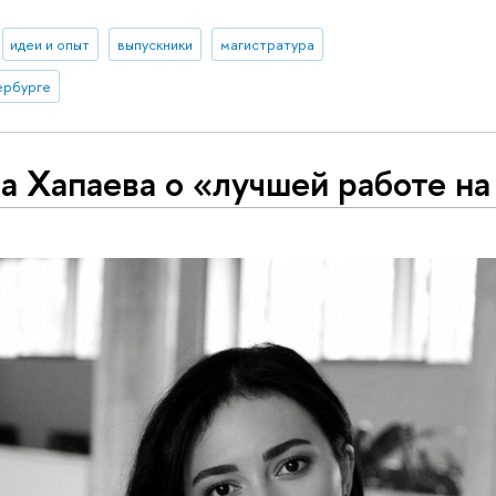
идеи и опыт
выпускники
магистратура
ербурге
а Хапаева о «лучшей работе на