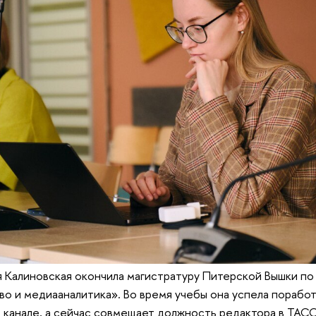
я Калиновская окончила магистратуру Питерской Вышки п
 и медиааналитика». Во время учебы она успела поработа
 канале, а сейчас совмещает должность редактора в ТАСС