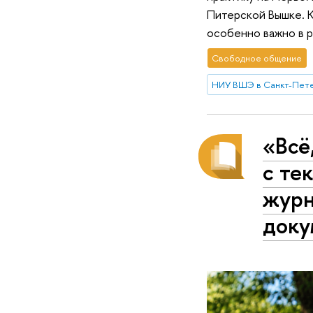
Питерской Вышке. К
особенно важно в 
Свободное общение
НИУ ВШЭ в Санкт-Пет
«Всё
с те
журн
доку