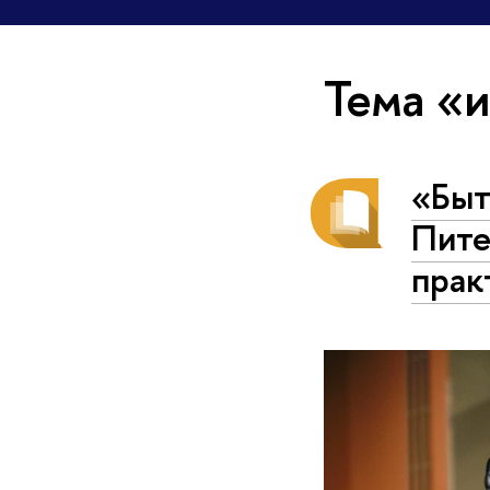
Тема «
«Быт
Пите
прак