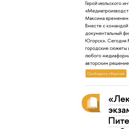
Герой июльского и
«Медиапроизводств
Максима временем 
Вместе с командой 
документальный фи
Югорск». Сегодня 
городские сюжеты 
любого медиаформа
авторским решением
Свободное общение
«Лек
экза
Пите