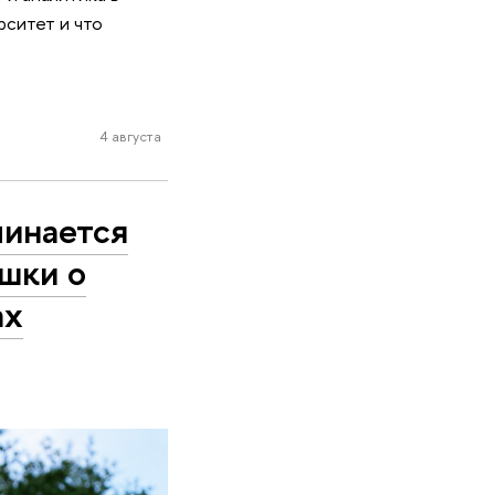
рситет и что
4 августа
чинается
шки о
ах