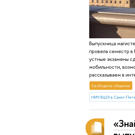
Выпускница магист
провела семестр в 
устные экзамены с
мобильности, возм
рассказываем в инт
Свободное общение
НИУ ВШЭ в Санкт-Пет
«Зна
выпу