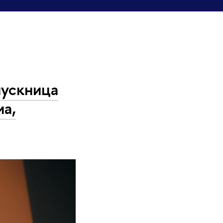
пускница
иа,