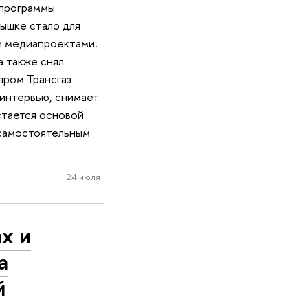
 программы
ышке стало для
и медиапроектами.
 также снял
пром Трансгаз
интервью, снимает
стаётся основой
 самостоятельным
24 июля
х и
а
й