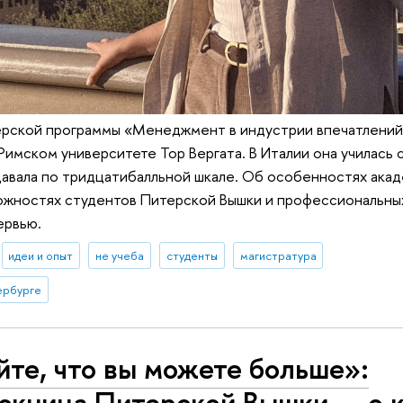
ерской программы «Менеджмент в индустрии впечатлений
Римском университете Тор Вергата. В Италии она училась 
давала по тридцатибалльной шкале. Об особенностях ака
ожностях студентов Питерской Вышки и профессиональны
ервью.
идеи и опыт
не учеба
студенты
магистратура
ербурге
йте, что вы можете больше»:
скница Питерской Вышки — о 