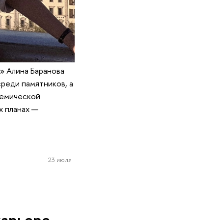
» Алина Баранова
среди памятников, а
демической
х планах —
23 июля
карьере