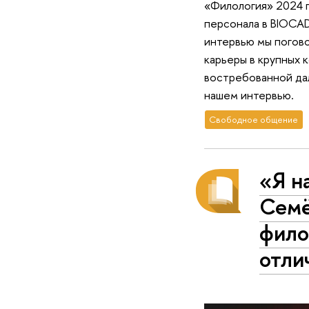
«Филология» 2024 г
персонала в BIOCAD
интервью мы погово
карьеры в крупных 
востребованной дал
нашем интервью.
Свободное общение
«Я н
Семё
фило
отли