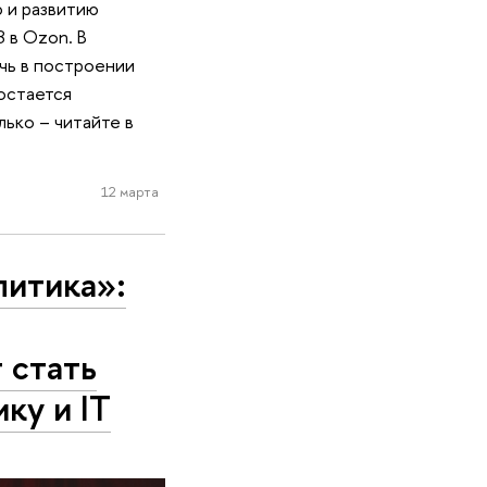
 и развитию
 в Ozon. В
чь в построении
остается
ько – читайте в
12 марта
литика»:
 стать
ку и IT