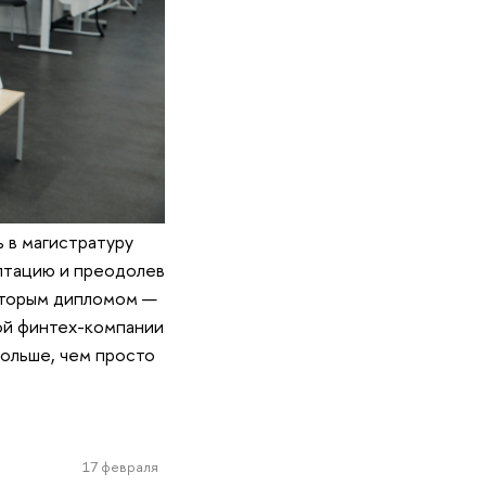
ь в магистратуру
птацию и преодолев
 вторым дипломом —
ой финтех-компании
больше, чем просто
17 февраля