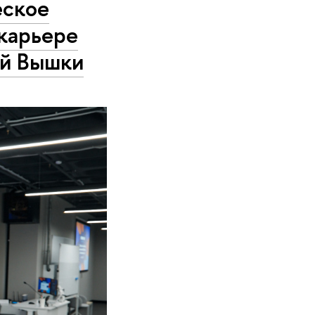
еское
 карьере
ой Вышки