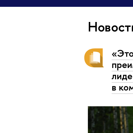
Новост
«Это
преи
лиде
в ко