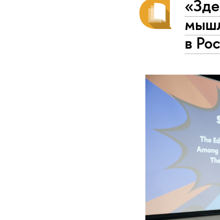
«Зде
мышл
в Ро