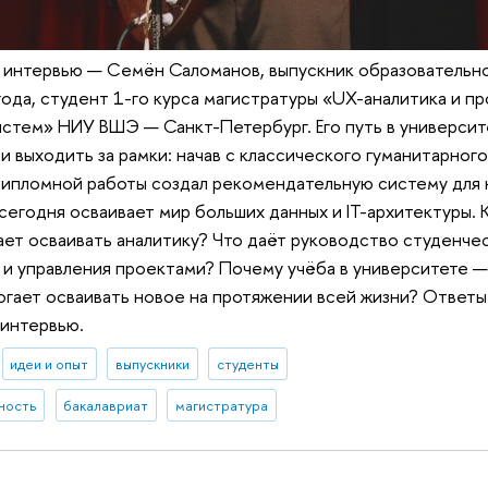
о интервью — Семён Саломанов, выпускник образовательн
ода, студент 1-го курса магистратуры «UX-аналитика и п
стем» НИУ ВШЭ — Санкт-Петербург. Его путь в университ
и выходить за рамки: начав с классического гуманитарного
дипломной работы создал рекомендательную систему для 
 сегодня осваивает мир больших данных и IT-архитектуры.
ет осваивать аналитику? Что даёт руководство студенче
e и управления проектами? Почему учёба в университете —
огает осваивать новое на протяжении всей жизни? Ответы 
 интервью.
идеи и опыт
выпускники
студенты
ность
бакалавриат
магистратура