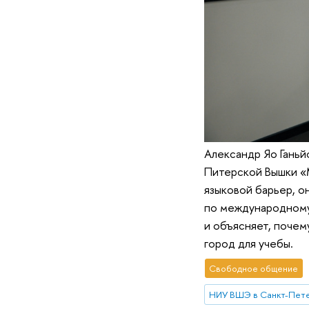
Александр Яо Ганьй
Питерской Вышки «
языковой барьер, о
по международному
и объясняет, почем
город для учебы.
Свободное общение
НИУ ВШЭ в Санкт-Пет