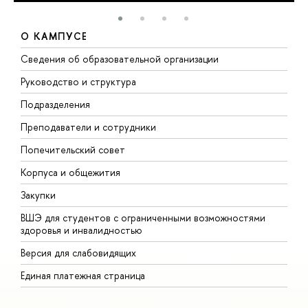
О КАМПУСЕ
Сведения об образовательной организации
М
Руководство и структура
М
Подразделения
Д
Преподаватели и сотрудники
О
Попечительский совет
П
Корпуса и общежития
П
Закупки
Д
ВШЭ для студентов с ограниченными возможностями
Д
здоровья и инвалидностью
А
Версия для слабовидящих
О
Единая платежная страница