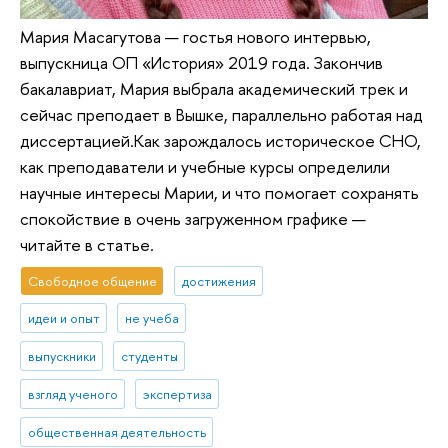
Мария Масагутова — гостья нового интервью,
выпускница ОП «История» 2019 года. Закончив
бакалавриат, Мария выбрала академический трек и
сейчас преподает в Вышке, параллельно работая над
диссертацией.Как зарождалось историческое СНО,
как преподаватели и учебные курсы определили
научные интересы Марии, и что помогает сохранять
спокойствие в очень загруженном графике —
читайте в статье.
Свободное общение
достижения
идеи и опыт
не учеба
выпускники
студенты
взгляд ученого
экспертиза
общественная деятельность