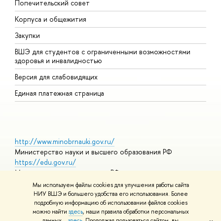
Попечительский совет
П
Корпуса и общежития
П
Закупки
Д
ВШЭ для студентов с ограниченными возможностями
Д
здоровья и инвалидностью
А
Версия для слабовидящих
О
Единая платежная страница
http://www.minobrnauki.gov.ru/
Министерство науки и высшего образования РФ
https://edu.gov.ru/
Министерство просвещения РФ
https://elearning.hse.ru/mooc
Мы используем файлы cookies для улучшения работы сайта
Массовые открытые онлайн-курсы
НИУ ВШЭ и большего удобства его использования. Более
подробную информацию об использовании файлов cookies
можно найти
здесь
, наши правила обработки персональных
данных –
здесь
. Продолжая пользоваться сайтом, вы