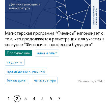
Магистерская программа “Финансы” напоминает о
том, что продолжается регистрация для участия в
конкурсе "Финансист- профессия будущего”
Поступающим
идеи и опыт
студенты
приглашение к участию
бакалавриат
магистратура
24 января, 2024 г.
1
2
3
4
5
6
7