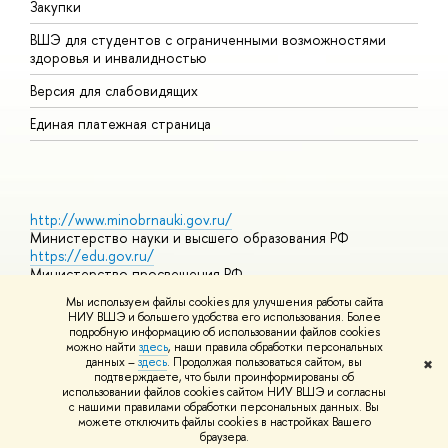
Закупки
Д
ВШЭ для студентов с ограниченными возможностями
Д
здоровья и инвалидностью
А
Версия для слабовидящих
О
Единая платежная страница
http://www.minobrnauki.gov.ru/
Министерство науки и высшего образования РФ
https://edu.gov.ru/
Министерство просвещения РФ
https://elearning.hse.ru/mooc
Мы используем файлы cookies для улучшения работы сайта
Массовые открытые онлайн-курсы
НИУ ВШЭ и большего удобства его использования. Более
подробную информацию об использовании файлов cookies
можно найти
здесь
, наши правила обработки персональных
данных –
здесь
. Продолжая пользоваться сайтом, вы
✖
© НИУ ВШЭ 1993–2026
Адреса и контакты
Условия
подтверждаете, что были проинформированы об
использования материалов
Политика конфиденциальности
Карта
использовании файлов cookies сайтом НИУ ВШЭ и согласны
сайта
с нашими правилами обработки персональных данных. Вы
Шрифты HSE Sans и HSE Slab разработаны в
Школе дизайна НИУ
можете отключить файлы cookies в настройках Вашего
ВШЭ
браузера.