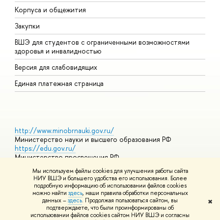
Корпуса и общежития
П
Закупки
Д
ВШЭ для студентов с ограниченными возможностями
Д
здоровья и инвалидностью
А
Версия для слабовидящих
О
Единая платежная страница
http://www.minobrnauki.gov.ru/
Министерство науки и высшего образования РФ
https://edu.gov.ru/
Министерство просвещения РФ
https://elearning.hse.ru/mooc
Мы используем файлы cookies для улучшения работы сайта
Массовые открытые онлайн-курсы
НИУ ВШЭ и большего удобства его использования. Более
подробную информацию об использовании файлов cookies
можно найти
здесь
, наши правила обработки персональных
данных –
здесь
. Продолжая пользоваться сайтом, вы
✖
© НИУ ВШЭ 1993–2026
Адреса и контакты
Условия
подтверждаете, что были проинформированы об
использования материалов
Политика конфиденциальности
Карта
использовании файлов cookies сайтом НИУ ВШЭ и согласны
сайта