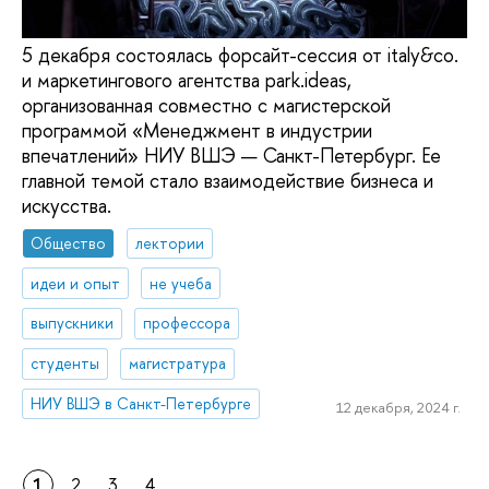
5 декабря состоялась форсайт-сессия от italy&co.
и маркетингового агентства park.ideas,
организованная совместно с магистерской
программой «Менеджмент в индустрии
впечатлений» НИУ ВШЭ — Санкт-Петербург. Ее
главной темой стало взаимодействие бизнеса и
искусства.
Общество
лектории
идеи и опыт
не учеба
выпускники
профессора
студенты
магистратура
НИУ ВШЭ в Санкт-Петербурге
12 декабря, 2024 г.
1
2
3
4