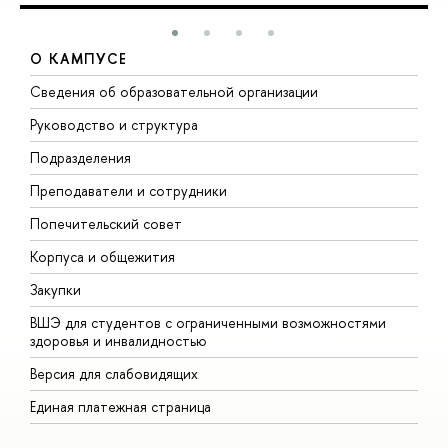
О КАМПУСЕ
Сведения об образовательной организации
М
Руководство и структура
М
Подразделения
Д
Преподаватели и сотрудники
О
Попечительский совет
П
Корпуса и общежития
П
Закупки
Д
ВШЭ для студентов с ограниченными возможностями
Д
здоровья и инвалидностью
А
Версия для слабовидящих
О
Единая платежная страница