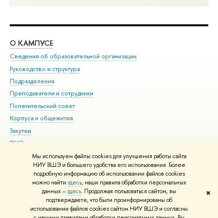
О КАМПУСЕ
ОБ
Сведения об образовательной организации
Мер
Руководство и структура
Мер
Подразделения
Дов
Преподаватели и сотрудники
Ол
Попечительский совет
При
Корпуса и общежития
При
Закупки
Ди
ВШЭ для студентов с ограниченными возможностями
До
здоровья и инвалидностью
Ас
Мы используем файлы cookies для улучшения работы сайта
Версия для слабовидящих
НИУ ВШЭ и большего удобства его использования. Более
Обр
подробную информацию об использовании файлов cookies
Единая платежная страница
можно найти
здесь
, наши правила обработки персональных
данных –
здесь
. Продолжая пользоваться сайтом, вы
✖
Редактору
подтверждаете, что были проинформированы об
© НИУ ВШЭ 1993–2026
Адреса и контакты
Условия использования
использовании файлов cookies сайтом НИУ ВШЭ и согласны
с нашими правилами обработки персональных данных. Вы