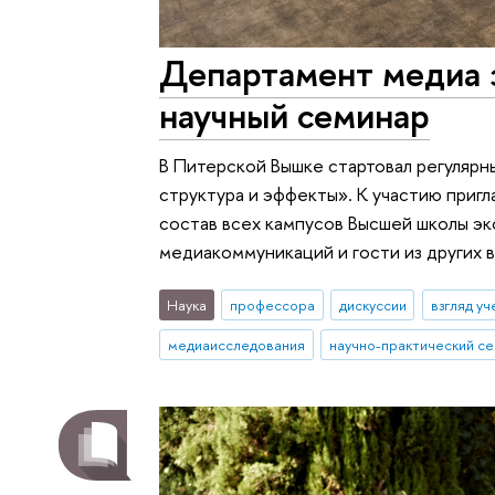
Департамент медиа 
научный семинар
В Питерской Вышке стартовал регуляр
структура и эффекты». К участию при
состав всех кампусов Высшей школы эк
медиакоммуникаций и гости из других в
Наука
профессора
дискуссии
взгляд уч
медиаисследования
научно-практический с