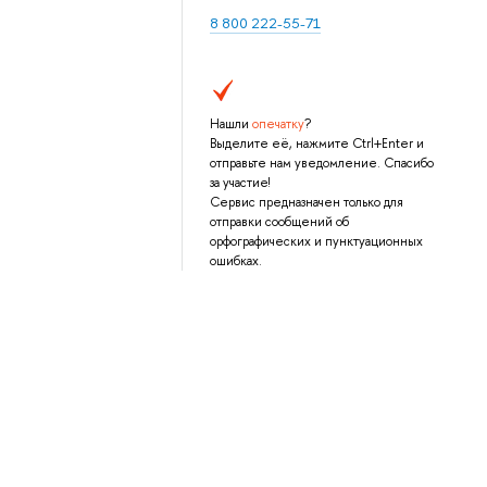
8 800 222-55-71
Нашли
опечатку
?
Выделите её, нажмите Ctrl+Enter и
отправьте нам уведомление. Спасибо
за участие!
Сервис предназначен только для
отправки сообщений об
орфографических и пунктуационных
ошибках.