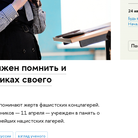
24 ав
Будь 
Нача
По
жен помнить и
никах своего
споминают жертв фашистских концлагерей.
иков — 11 апреля — учрежден в память о
пнейших нацистских лагерей.
куссии
взгляд ученого