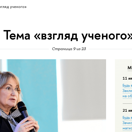
згляд ученого»
Тема «взгляд ученого
Страница 9 из 23
М
11 ав
Будь 
Закл
на о
21 ав
Будь 
Зачи
маги