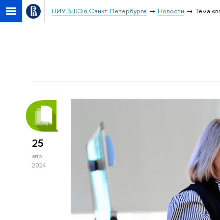
НИУ ВШЭ в Санкт-Петербурге
Новости
Тема «в
25
апр
2024