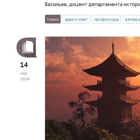
Васильев, доцент департамента истори
Наука
идеи и опыт
профессора
взгляд 
14
мар
2024