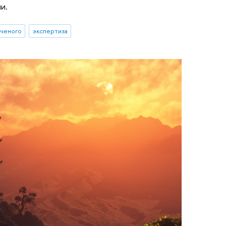
и.
ученого
экспертиза