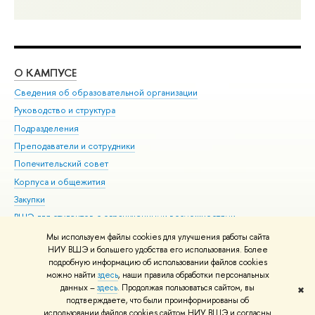
О КАМПУСЕ
ОБ
Сведения об образовательной организации
Мер
Руководство и структура
Мер
Подразделения
Дов
Преподаватели и сотрудники
Ол
Попечительский совет
При
Корпуса и общежития
При
Закупки
Ди
ВШЭ для студентов с ограниченными возможностями
До
здоровья и инвалидностью
Ас
Мы используем файлы cookies для улучшения работы сайта
Версия для слабовидящих
НИУ ВШЭ и большего удобства его использования. Более
Обр
подробную информацию об использовании файлов cookies
Единая платежная страница
можно найти
здесь
, наши правила обработки персональных
данных –
здесь
. Продолжая пользоваться сайтом, вы
✖
Редактору
подтверждаете, что были проинформированы об
© НИУ ВШЭ 1993–2026
Адреса и контакты
Условия использования
использовании файлов cookies сайтом НИУ ВШЭ и согласны