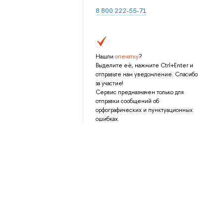
8 800 222-55-71
Нашли
опечатку
?
Выделите её, нажмите Ctrl+Enter и
отправьте нам уведомление. Спасибо
за участие!
Сервис предназначен только для
отправки сообщений об
орфографических и пунктуационных
ошибках.