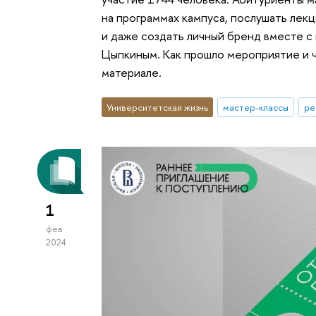
на программах кампуса, послушать лекц
и даже создать личный бренд вместе 
Цыпкиным. Как прошло мероприятие и 
материале.
Университетская жизнь
мастер-классы
ре
1
фев
2024