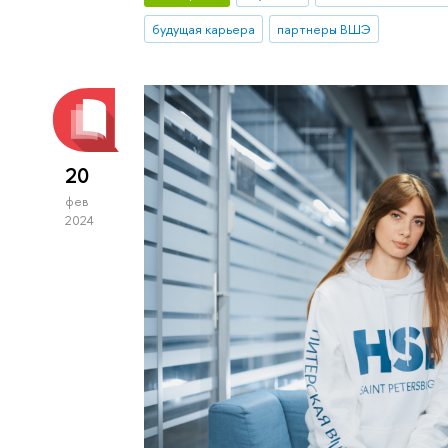
будущая карьера
партнеры ВШЭ
20
фев
2024