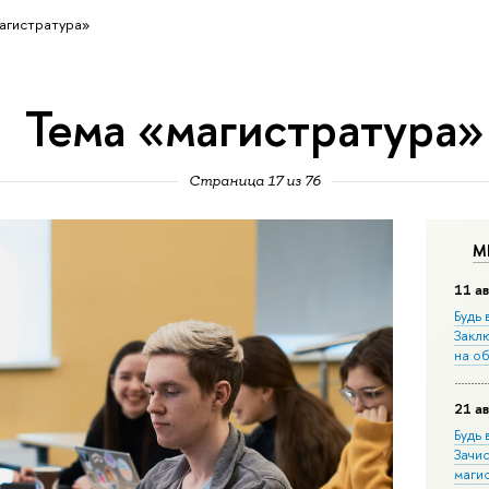
агистратура»
Тема «магистратура»
Страница 17 из 76
М
11 ав
Будь 
Закл
на о
21 ав
Будь 
Зачи
маги