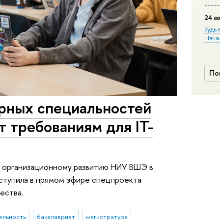
24 ав
Будь 
Нача
По
рных специальностей
 требованиям для IT-
и организационному развитию НИУ ВШЭ в
ступила в прямом эфире спецпроекта
ества.
ельность
бакалавриат
магистратура