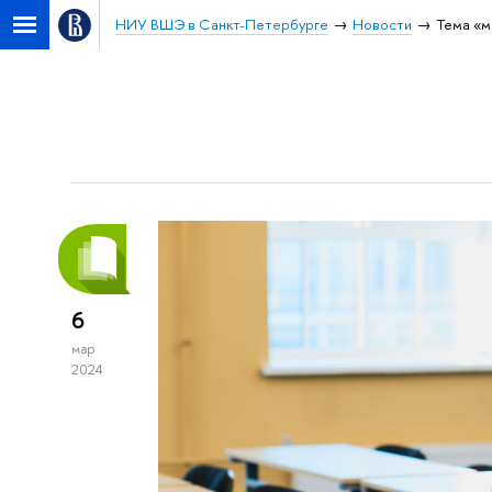
НИУ ВШЭ в Санкт-Петербурге
Новости
Тема «м
6
мар
2024