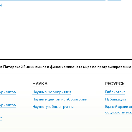
й
в Питерской Вышки вышла в финал чемпионата мира по программированию
НАУКА
РЕСУРСЫ
уриентов
Научные мероприятия
Библиотека
Научные центры и лаборатории
Публикации
уриентов
Научно-учебные группы
Единый архив э
социологическ
ка