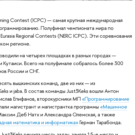
ramming Contest (ICPC) — самая крупная международная
рограммированию. Полуфинал чемпионата мира по
urasia Regional Contests (NERC ICPC). Эти соревнования
ком регионе.
оводили на четырех площадках в разных городах —
и Кутаиси. Всего на полуфинале собралось более 300
ов России и СНГ.
сять вышкинских команд, две из них — из
eks и jaba. В состав команды Just3Keks вошли Антон
дислав Епифанов, второкурсники МП
«Программирование
тупали магистрант и магистрантка программы
«Машинное
аксим Деб Натх и Александра Олемская, а также
адная математика и информатика»
Герман Тарабонда.
Just3Keks решила шесть задач, заняла 15-е место и