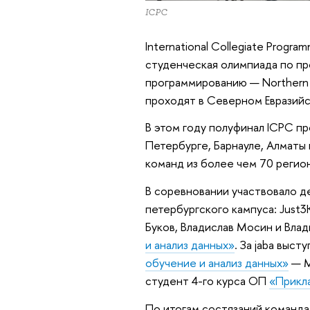
ICPC
International Collegiate Prog
студенческая олимпиада по п
программированию — Northern E
проходят в Северном Евразийс
В этом году полуфинал ICPC пр
Петербурге, Барнауле, Алматы 
команд из более чем 70 регион
В соревновании участвовало де
петербургского кампуса: Just3K
Буков, Владислав Мосин и Вла
и анализ данных»
. За jaba выс
обучение и анализ данных»
— М
студент 4-го курса ОП
«Прикл
По итогам состязаний команда 