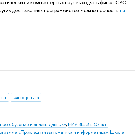
атических и компьютерных наук выходят в финал ICPC
других достижениях программистов можно прочесть
на
риат
магистратура
ое обучение и анализ данных»
,
НИУ ВШЭ в Санкт-
ограмма «Прикладная математика и информатика»
,
Школа