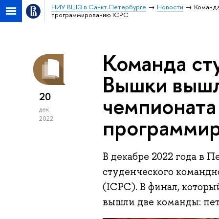
НИУ ВШЭ в Санкт-Петербурге
Новости
Команда
программированию ICPC
Команда ст
Вышки вышл
20
чемпионата
дек
программи
2022
В декабре 2022 года в 
студенческого командн
(ICPC). В финал, которы
вышли две команды: пете