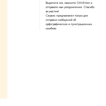
Выделите её, нажмите Ctrl+Enter и
отправьте нам уведомление. Спасибо
за участие!
Сервис предназначен только для
отправки сообщений об
орфографических и пунктуационных
ошибках.