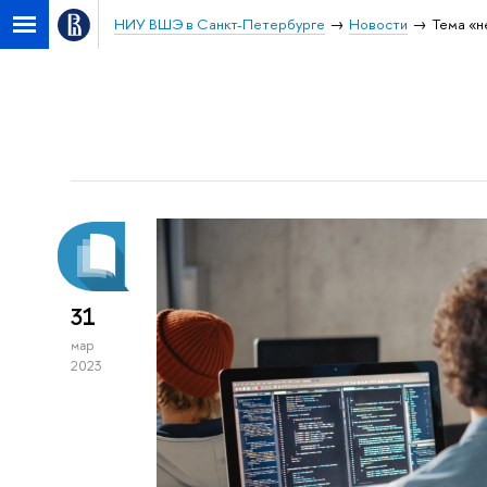
НИУ ВШЭ в Санкт-Петербурге
Новости
Тема «н
31
мар
2023