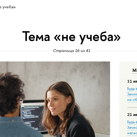
е учеба»
Тема «не учеба»
Страница 16 из 41
М
11 ав
Будь 
Закл
на о
21 ав
Будь 
Зачи
маги