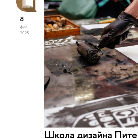
8
фев
2023
Школа дизайна Пите