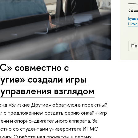
24 ав
Будь 
Нача
По
С» совместно с
угие» создали игры
 управления взглядом
онд «Близкие Другие» обратился в проектный
и с предложением создать серию онлайн-игр
ечи и опорно-двигательного аппарата. За
естно со студентами университета ИТМО
кингу. О работе над проектом и первых