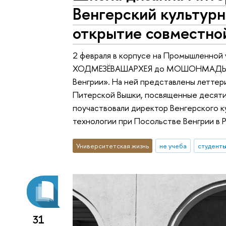
Венгерский культур
открытие совместно
2 февраля в корпусе на Промышленной 
ХОДМЕЗЁВАШАРХЕЯ до МОШОНМАДЬЯРО
Венгрии». На ней представлены летте
Питерской Вышки, посвященные десяти
поучаствовали директор Венгерского ку
технологии при Посольстве Венгрии в 
Университетская жизнь
не учеба
студент
31