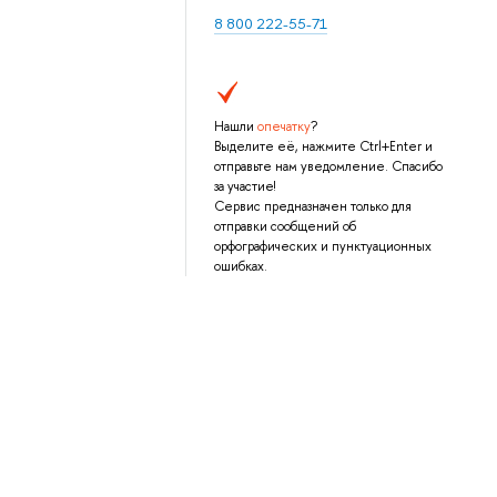
8 800 222-55-71
Нашли
опечатку
?
Выделите её, нажмите Ctrl+Enter и
отправьте нам уведомление. Спасибо
за участие!
Сервис предназначен только для
отправки сообщений об
орфографических и пунктуационных
ошибках.