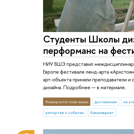
Студенты Школы диз
перформанс на фест
НИУ ВШЭ представил междисциплинарн
Европе фестивале ленд-арта «Архстоян
арт-объекта приняли преподаватели и
дизайна. Подробнее — в материале.
Университетская жизнь
достижения
не уч
репортаж о событии
бакалавриат