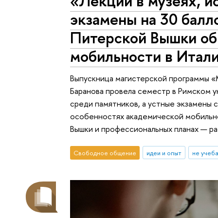
«Лекции в музеях, и
экзамены на 30 балл
Питерской Вышки об
мобильности в Итал
Выпускница магистерской программы «
Баранова провела семестр в Римском ун
среди памятников, а устные экзамены 
особенностях академической мобильн
Вышки и профессиональных планах — ра
Свободное общение
идеи и опыт
не учеб