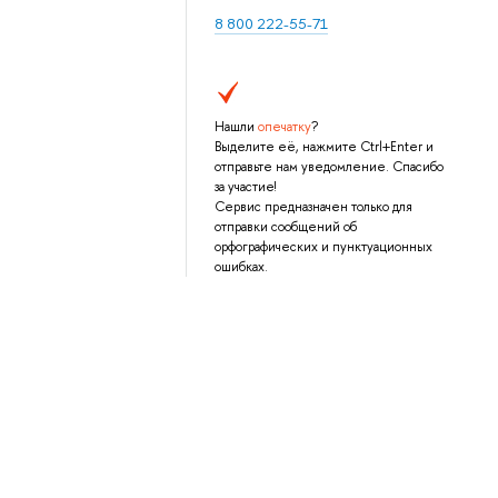
8 800 222-55-71
Нашли
опечатку
?
Выделите её, нажмите Ctrl+Enter и
отправьте нам уведомление. Спасибо
за участие!
Сервис предназначен только для
отправки сообщений об
орфографических и пунктуационных
ошибках.