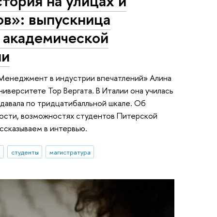
стория на улицах и
ов»: выпускница
 академической
ии
Менеджмент в индустрии впечатлений» Алина
иверситете Тор Вергата. В Италии она училась
сдавала по тридцатибалльной шкале. Об
ости, возможностях студентов Питерской
ссказываем в интервью.
а
студенты
магистратура