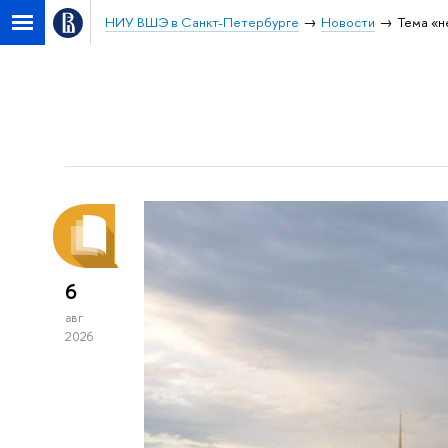
НИУ ВШЭ в Санкт-Петербурге
Новости
Тема «н
6
авг
2026