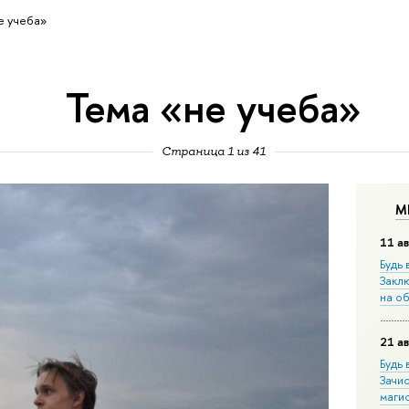
е учеба»
Тема «не учеба»
Страница 1 из 41
М
11 ав
Будь 
Закл
на о
21 ав
Будь 
Зачи
маги