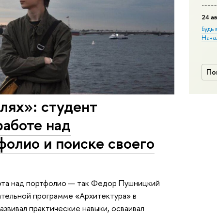
24 ав
Будь 
Нача
По
лях»: студент
работе над
олио и поиске своего
бота над портфолио — так Федор Пушницкий
ательной программе «Архитектура» в
азвивал практические навыки, осваивал