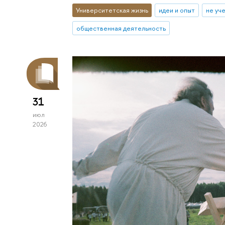
Университетская жизнь
идеи и опыт
не уч
общественная деятельность
31
июл
2026