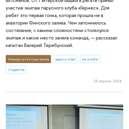
яхтсменов. От Питерской Вышки в регате принял
участие экипаж парусного клуба «Гермес». Для
ребят это первая гонка, которая прошла не в
акватории Финского залива. Чем запомнилось
состязание, с какими сложностями столкнулся
экипаж и какое место заняла команда, — рассказал
капитан Валерий Теребунский.
Университетская жизнь
идеи и опыт
не учеба
студенты
23 апреля 2024