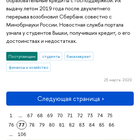
образовательные кредиты с господдержкой. Их
выдачу летом 2019 года после двухлетнего
перерыва возобновил Сбербанк совестно с
Минобрнауки России. Новостная служба портала
узнала у студентов Вышки, получивших кредит, о его
достоинствах и недостатках.
Поступающим
студенты
бакалавриат
финансы и хозяйство
25 марта 2020
Следующая страница
1
...
67
68
69
70
71
72
73
74
75
76
77
78
79
80
81
82
83
84
85
86
...
106