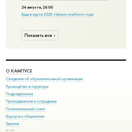
24 августа, 16:00
Будь в курсе 2026: Начало учебного года
Показать все
О КАМПУСЕ
ОБ
Сведения об образовательной организации
Мер
Руководство и структура
Мер
Подразделения
Дов
Преподаватели и сотрудники
Ол
Попечительский совет
При
Корпуса и общежития
При
Закупки
Ди
ВШЭ для студентов с ограниченными возможностями
До