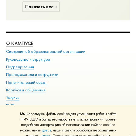
Показать все
О КАМПУСЕ
ОБ
Сведения об образовательной организации
Мер
Руководство и структура
Мер
Подразделения
Дов
Преподаватели и сотрудники
Ол
Попечительский совет
При
Корпуса и общежития
При
Закупки
Ди
ВШЭ для студентов с ограниченными возможностями
До
здоровья и инвалидностью
Ас
Мы используем файлы cookies для улучшения работы сайта
Версия для слабовидящих
НИУ ВШЭ и большего удобства его использования. Более
Обр
подробную информацию об использовании файлов cookies
Единая платежная страница
можно найти
здесь
, наши правила обработки персональных
данных –
здесь
. Продолжая пользоваться сайтом, вы