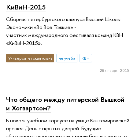
КиВиН-2015
Сборная петербургского кампуса Высшей Школы
Экономики «Во Все Тяжкие» -
участник международного фестиваля команд КВН
«КиВиН-2015».
Университетская жизнь
не учеба
КВН
28 января 2015
Что общего между питерской Вышкой
и Хогвартсом?
В новом учебном корпусе на улице Кантемировской
прошёл День открытых дверей. Будущие
абитуриенты и их родители смогли больше узнать о