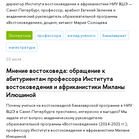
директор Института востоковедения и африканистики НИУ ВШЭ —
Санкт-Петербург, профессор, арабист Евгений Зеленев и
академический руководитель образовательной программы
«Востоковедение», доцент, китаист Мария Солощева.
Экспертиза
профессора
взгляд ученого
бакалавриат
магистратура
10 июля
Мнение востоковеда: обращение к
абитуриентам профессора Института
востоковедения и африканистики Миланы
Илюшиной
Почему учиться на востоковедной бакалаврской программе в НИУ
ВШЭ в Санкт-Петербурге престижно, интересно и выгодно? Мы
задали этот вопрос академическому руководителю
образовательной программы «Востоковедение» (2014-2021 гг.),
профессору Института востоковедения и африканистики Милане
Илюшиной.