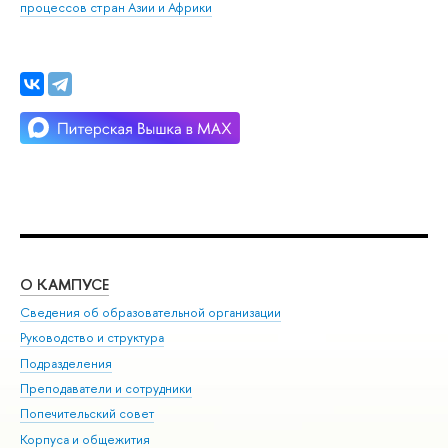
процессов стран Азии и Африки
О КАМПУСЕ
ОБ
Сведения об образовательной организации
Мер
Руководство и структура
Мер
Подразделения
Дов
Преподаватели и сотрудники
Ол
Попечительский совет
При
Корпуса и общежития
При